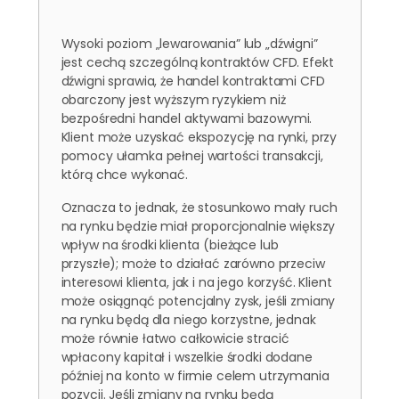
Wysoki poziom „lewarowania” lub „dźwigni”
jest cechą szczególną kontraktów CFD. Efekt
dźwigni sprawia, że ​​handel kontraktami CFD
obarczony jest wyższym ryzykiem niż
bezpośredni handel aktywami bazowymi.
Klient może uzyskać ekspozycję na rynki, przy
pomocy ułamka pełnej wartości transakcji,
którą chce wykonać.
Oznacza to jednak, że stosunkowo mały ruch
na rynku będzie miał proporcjonalnie większy
wpływ na środki klienta (bieżące lub
przyszłe); może to działać zarówno przeciw
interesowi klienta, jak i na jego korzyść. Klient
może osiągnąć potencjalny zysk, jeśli zmiany
na rynku będą dla niego korzystne, jednak
może równie łatwo całkowicie stracić
wpłacony kapitał i wszelkie środki dodane
później na konto w firmie celem utrzymania
pozycji. Jeśli zmiany na rynku będą