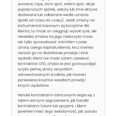
surowce, ropę, złoto spot, srebro spot, akcje
pojedynczych spółek, waluty lub inne aktywa
dodawane lub odbierane wedle uznania
Spółki od czasu do czasu). Jeżeli zmiany na
instrumencie bazowym są korzystne dla
klienta, to może on osiągnąć wysoki zysk, ale
niewielka zmiana na jego niekorzyść może
nie tylko spowodować w krótkim czasie
utratę całego kapitału klienta, lecz również
narazić go na dodatkowe prowizje i inne
wydatki. Klient nie może zatem zawierać
kontraktów CFD, chyba że jest gotów podjąć
ryzyko pełnej utraty wszystkich
zainwestowanych środków, jak również
poniesienia kosztów wszelkich prowizji i
innych wydatków.
Handel kontraktami różnicowymi wiąże się z
takimi samymi zagrożeniami, jak handel
kontraktami future lub opcjami, i klient
powinien mieć tego świadomość, jak zostało