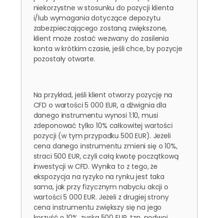
niekorzystne w stosunku do pozycji klienta
i/lub wymagania dotyczące depozytu
zabezpieczającego zostaną zwiększone,
klient może zostać wezwany do zasilenia
konta w krótkim czasie, jeśli chce, by pozycje
pozostały otwarte.
Na przykład, jeśli klient otworzy pozycję na
CFD o wartości 5 000 EUR, a dźwignia dla
danego instrumentu wynosi 1:10, musi
zdeponować tylko 10% całkowitej wartości
pozycji (w tym przypadku 500 EUR). Jeżeli
cena danego instrumentu zmieni się o 10%,
straci 500 EUR, czyli całą kwotę początkową
inwestycji w CFD. Wynika to z tego, że
ekspozycja na ryzyko na rynku jest taka
sama, jak przy fizycznym nabyciu akcji o
wartości 5 000 EUR. Jeżeli z drugiej strony
cena instrumentu zwiększy się na jego
korzyść o 10%, zyska 500 EUR, tzn. podwoi