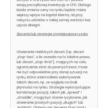
swoją początkową inwestycję w CFD. Dlatego
każda zmiana ceny na rynku będzie miała
większy wpływ na kapitał klienta, niż przy
nabyciu udziałów o takiej samej wartości bez
użycia dźwigni.
Zlecenia lub strategie zmniejszające ryzyko
Otwieranie niektórych zleceń (np. zleceń
„stop-loss”, o ile zezwala na to lokalne prawo,
lub zleceń „stop-limit”), mających na celu
ograniczenie strat do pewnych kwot, może
nie być odpowiednie przy danej sytuacji na
rynku, która uniemożliwia wykonywanie
takich zleceń, np. ze względu na brak
płynności na rynku. Strategie wykorzystujące
kombinacje pozycji, takich jak „spread” i
„straddle”, mogą być równie ryzykowne, jak
otwieranie prostych pozycji „długich” lub
„krótkich”. Dlatego też zlecenia Stop Limit i