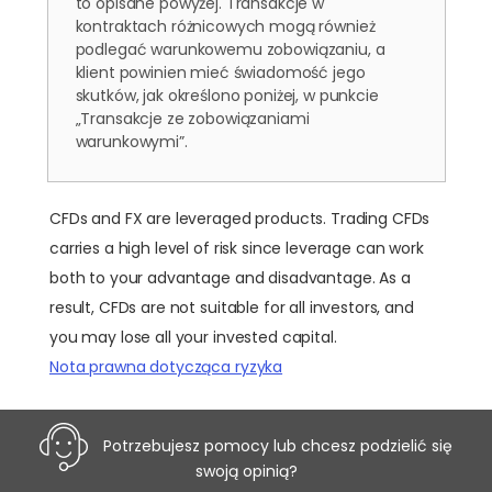
to opisane powyżej. Transakcje w
kontraktach różnicowych mogą również
podlegać warunkowemu zobowiązaniu, a
klient powinien mieć świadomość jego
skutków, jak określono poniżej, w punkcie
„Transakcje ze zobowiązaniami
warunkowymi”.
CFDs and FX are leveraged products. Trading CFDs
carries a high level of risk since leverage can work
both to your advantage and disadvantage. As a
result, CFDs are not suitable for all investors, and
you may lose all your invested capital.
Nota prawna dotycząca ryzyka
Potrzebujesz pomocy lub chcesz podzielić się
swoją opinią?