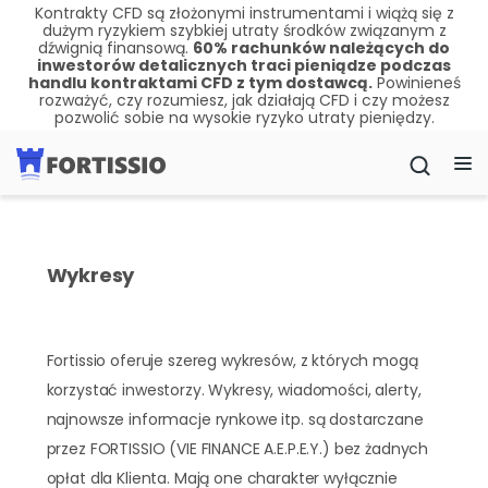
Kontrakty CFD są złożonymi instrumentami i wiążą się z
dużym ryzykiem szybkiej utraty środków związanym z
dźwignią finansową.
60
% rachunków należących do
inwestorów detalicznych traci pieniądze podczas
handlu kontraktami CFD z tym dostawcą.
Powinieneś
rozważyć, czy rozumiesz, jak działają CFD i czy możesz
pozwolić sobie na wysokie ryzyko utraty pieniędzy.
Wykresy
Fortissio oferuje szereg wykresów, z których mogą
korzystać inwestorzy. Wykresy, wiadomości, alerty,
najnowsze informacje rynkowe itp. są dostarczane
przez FORTISSIO (VIE FINANCE A.E.P.E.Y.) bez żadnych
opłat dla Klienta. Mają one charakter wyłącznie